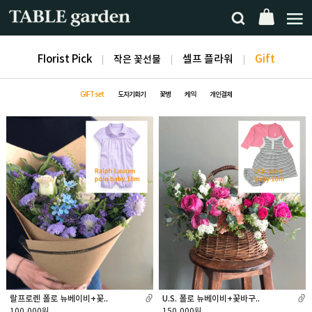
FIorist Pick
작은 꽃선물
셀프 플라워
Gift
GIFT set
도자기화기
꽃병
케익
개인결제
랄프로렌 폴로 뉴베이비+꽃..
U.S. 폴로 뉴베이비+꽃바구..
100,000원
150,000원