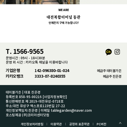
WE ARE
대전복합터미널 동관
언제든지 구매 가능합니다!
T. 1566-9565
운영시간 : 09시 - 18시30분
운영 외 시간 : 카카오톡 채널을 이용바랍니다
기업은행
142-096380-01-024
예금주 테이블가든
카카오뱅크
3333-07-8240355
예금주 진은경
테이블가든 | 대표 진은경
등록번호 858-95-00216
[사업자정보확인]
통신판매번호 제 2019-대전유성-0718호
주소:대전 유성구 엑스포로123번길 27-22
개인정보책임자:진은경 | 이메일 tablegarden@naver.com
호스팅제공 (주)코리아센터닷컴
l
l
l
개인정보처리방침
이용약관
공정위 표준약관
PC버전