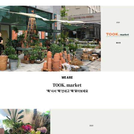
WE ARE
TOOK. market
'툭'사서 '툭'건네고 '툭'꽂아보세요