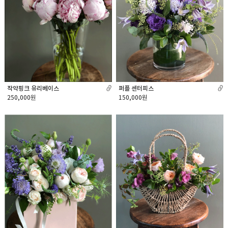
작약핑크 유리베이스
퍼플 센터피스
250,000원
150,000원