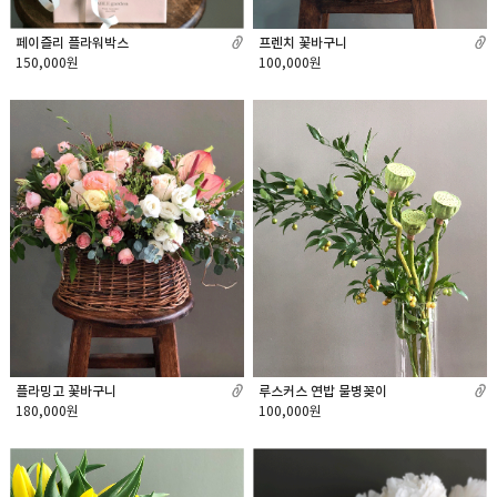
페이즐리 플라워박스
프렌치 꽃바구니
150,000원
100,000원
플라밍고 꽃바구니
루스커스 연밥 물병꽂이
180,000원
100,000원