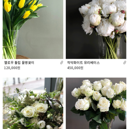
작약화이트 유리베이스
옐로우 튤립 물병꽂이
450,000원
120,000원