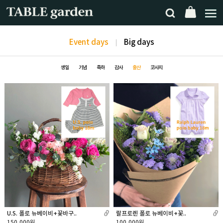
Event days
Big days
생일
기념
축하
감사
출산
코사지
U.S. 폴로 뉴베이비+꽃바구..
랄프로렌 폴로 뉴베이비+꽃..
150,000원
100,000원