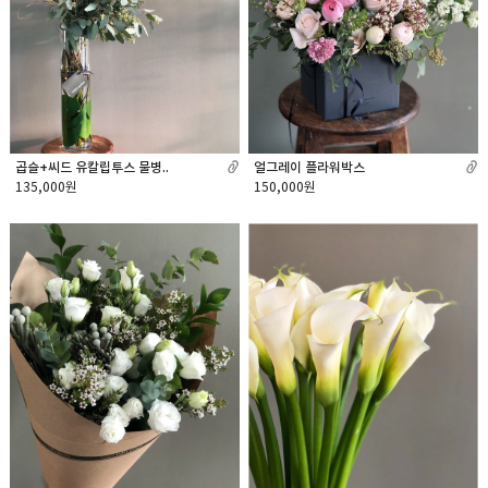
곱슬+씨드 유칼립투스 물병..
얼그레이 플라워박스
135,000원
150,000원