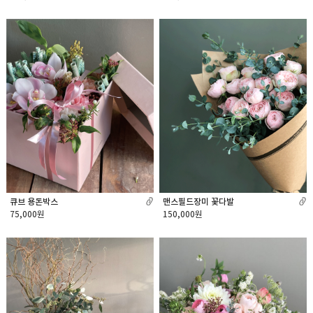
큐브 용돈박스
맨스필드장미 꽃다발
75,000원
150,000원