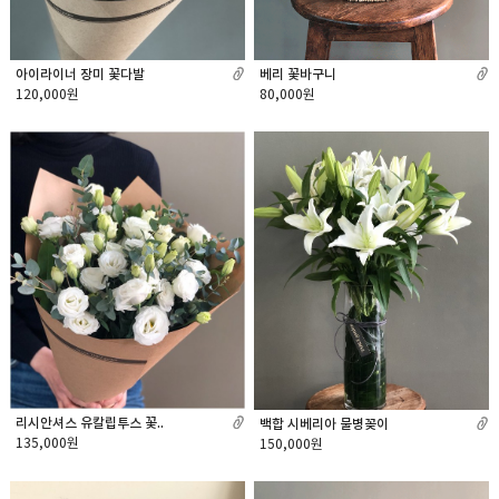
아이라이너 장미 꽃다발
베리 꽃바구니
120,000원
80,000원
리시안셔스 유칼립투스 꽃..
백합 시베리아 물병꽂이
135,000원
150,000원