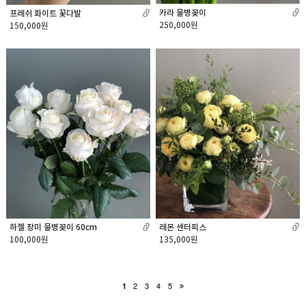
카라 물병꽂이
프레쉬 화이트 꽃다발
250,000원
150,000원
하젤 장미 물병꽂이 60cm
레몬 센터피스
100,000원
135,000원
2
3
4
5
1