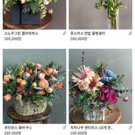
스노우그린 플라워박스
루스커스 연밥 물병꽂이
200,000원
100,000원
루이보스 꽃바구니
자작나무 센터피스-10개 한..
280,000원
100,000원