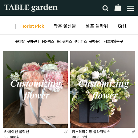
FIorist Pick
작은 꽃선물
셀프 플라워
Gift
꽃다발
꽃바구니
용돈박스
플라워박스
센터피스
물병꽂이
시들지않는 꽃
카네이션 콜렉션
커스터마이징 플라워박스
58,000원
80,000원