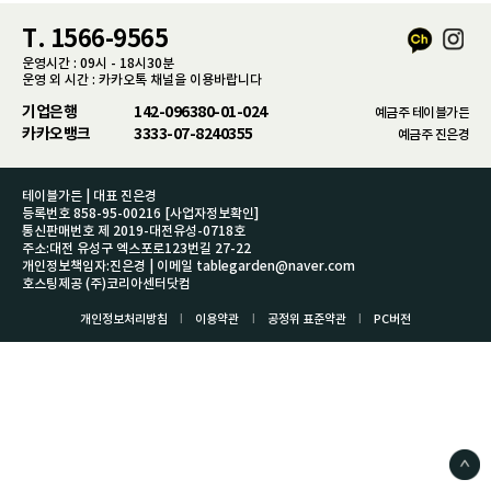
T. 1566-9565
운영시간 : 09시 - 18시30분
운영 외 시간 : 카카오톡 채널을 이용바랍니다
기업은행
142-096380-01-024
예금주 테이블가든
카카오뱅크
3333-07-8240355
예금주 진은경
테이블가든 | 대표 진은경
등록번호 858-95-00216
[사업자정보확인]
통신판매번호 제 2019-대전유성-0718호
주소:대전 유성구 엑스포로123번길 27-22
개인정보책임자:진은경 | 이메일 tablegarden@naver.com
호스팅제공 (주)코리아센터닷컴
l
l
l
개인정보처리방침
이용약관
공정위 표준약관
PC버전