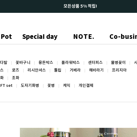
Pot
SpeciaI day
NOTE.
Co-busi
다발
꽃바구니
용돈박스
플라워박스
센터피스
물병꽂이
스
로즈
리시안셔스
튤립
거베라
해바라기
프리지아
화
조화
IFT set
도자기화병
꽃병
케익
개인결제