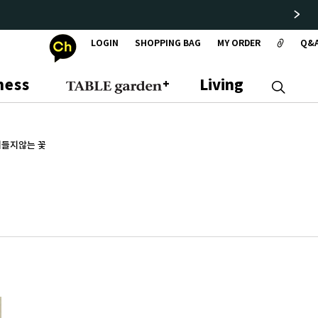
LOGIN
SHOPPING BAG
MY ORDER
Q&
ness
Living
시들지않는 꽃