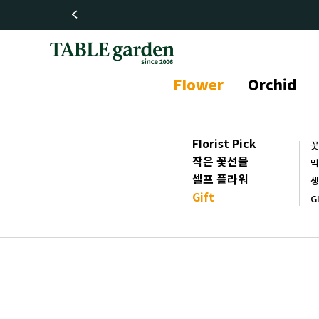
FIower
Orchid
FIorist Pick
꽃
작은 꽃선물
믹
셀프 플라워
생
Gift
G