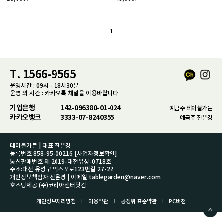
1
T. 1566-9565
운영시간 : 09시 - 18시30분
운영 외 시간 : 카카오톡 채널을 이용바랍니다
기업은행
142-096380-01-024
예금주 테이블가든
카카오뱅크
3333-07-8240355
예금주 진은경
테이블가든 | 대표 진은경
등록번호 858-95-00216
[사업자정보확인]
통신판매번호 제 2019-대전유성-0718호
주소:대전 유성구 엑스포로123번길 27-22
개인정보책임자:진은경 | 이메일 tablegarden@naver.com
호스팅제공 (주)코리아센터닷컴
l
l
l
개인정보처리방침
이용약관
공정위 표준약관
PC버전