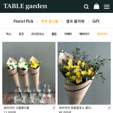
FIorist Pick
작은 꽃선물
셀프 플라워
Gift
믹스
로즈
리시안셔스
튤립
거베라
해바라기
프리지아
프리지아 스템꽃다발
프리지아 유칼립투스 꽃다..
13,000원
48,000원